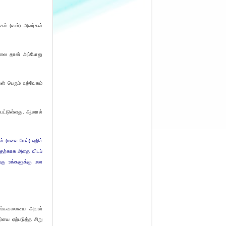
கம் (ஸல்) அவர்கள்
கவலை தான் அப்போது
் பெரும் உத்வேகம்
பட்டுள்ளது. ஆனால்
ள் (மலை மேல்) ஏறிச்
்பதற்காக அதை விடப்
றகு உங்களுக்கு மன
பெருங்கவலையை அவன்
ியை ஏற்படுத்த சிறு