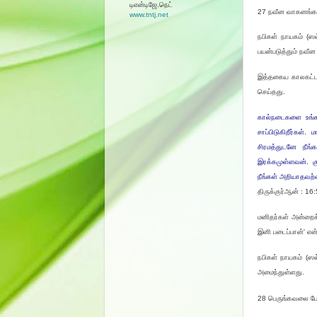
டிஎன்டிஜே.நெட்
27 நவீன வாகனங்க
www.tntj.net
நபிகள் நாயகம் (ஸ
பயன்படுத்தும் நவீ
இத்தகைய காலகட்டத்
செய்தது.
கால்நடைகளை உங்கள
சாப்பிடுகிறீர்கள்
சிரமத்துடனே நீங
இரக்கமுள்ளவன். க
நீங்கள் அறியாதவற்
திருக்குர்ஆன் : 16
மனிதர்கள் அன்றைக்
இனி படைப்பான்' என
நபிகள் நாயகம் (ஸ
அமைந்துள்ளது.
28 பெருங்கவலை போக