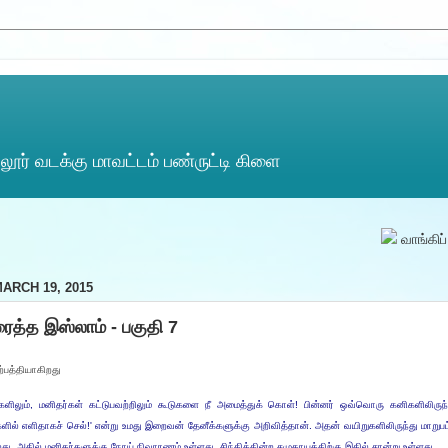
ூர் வடக்கு மாவட்டம் பண்ருட்டி கிளை
வாங்கிப் படியுங்
ARCH 19, 2015
ைத்த இஸ்லாம் - பகுதி 7
ற்பத்தியாகிறது
களிலும், மனிதர்கள் கட்டுபவற்றிலும் கூடுகளை நீ அமைத்துக் கொள்! பின்னர் ஒவ்வொரு கனிகளிலிருந்த
ல் எளிதாகச் செல்!' என்று உமது இறைவன் தேனீக்களுக்கு அறிவித்தான். அதன் வயிறுகளிலிருந்து மாறுப
து. அதில் மனிதர்களுக்கு நோய் நிவாரணம் உள்ளது. சிந்திக்கின்ற சமுதாயத்திற்கு இதில் சான்று உள்ளது.