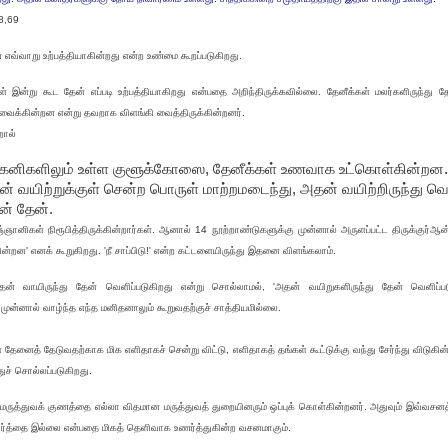
68,69
 எவ்வாறு உற்பத்தியாகின்றது என்ற உண்மை கூறப்படுகிறது.
் இன்று கூட தேன் எப்படி உற்பத்தியாகிறது என்பதை அறிந்திருக்கவில்லை. தேனீக்கள் மலர்களிருந்து 
ு வைக்கின்றன என்று தவறாக விளங்கி வைத்திருக்கின்றனர்.
ால்
, கனிகளிலும் உள்ள குளூக்கோஸை, தேனீக்கள் உணவாக உட்கொள்கின்றன
ன் வயிற்றுக்குள் சென்ற பொருள் மாற்றமடைந்து, அதன் வயிற்றிருந்து வெ
ன் தேன்.
னிகள் நிரூபித்திருக்கின்றார்கள். ஆனால் 14 நூற்றாண்டுகளுக்கு முன்னால் அருளப்பட்ட திருக்குர்ஆ
ன்றன' எனக் கூறுகிறது. 'நீ சாப்பிடு!' என்ற கட்டளையிருந்து இதனை விளங்கலாம்.
அதன் வாயிருந்து தேன் வெளிப்படுகிறது என்று சொல்லாமல், 'அதன் வயிறுகளிருந்து தேன் வெளிப்ப
 முன்னால் வாழ்ந்த எந்த மனிதனாலும் கூறுவதற்குச் சாத்தியமில்லை.
 தேனைத் தேடுவதற்காக மிக எளிதாகச் சென்று விட்டு, எளிதாகத் தங்கள் கூட்டுக்கு வந்து சேர்ந்து விடுகி
ச் சொல்லப்படுகிறது.
 மருத்துவக் குணத்தை எல்லா விதமான மருத்துவத் துறையினரும் ஒப்புக் கொள்கின்றனர். அதுவும் இவ்வசனத்த
த்தை இல்லை என்பதை மிகத் தெளிவாக உணர்த்துகின்ற வசனமாகும்.