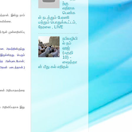
ற்கு
எதிராக
பெண்க
்தான். இன்று நாம்
ள் நடத்தும் பேரணி
்கவில்லை.
மற்றும் பொதுக்கூட்டம்,
நேரலை , LIVE
்ஆன் முன்னறிவிப்பு
நபிவழியி
ல் நம்
ஹஜ்
ன. அவற்றிலிருந்து
(பகுதி
இருக்கிறது. பெரும்
10) -
ற்ற அன்புடையோன்;
ஷைத்தா
ன் மீது கல் எறிதல்
(அவன் படைத்தான்.)
ீங்கள் அறியாதவற்றை
ே அறிவிப்பதாக இது