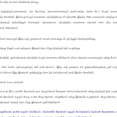
் என்ற வாசகம் சிந்திக்கத் தக்கது.
ஆழ்ந்திருப்பவர்களையும், மன நோய்க்கு ஆளானவர்களையும் குணப்படுத்த அதை விடப் பெரும் கவ
்த வேண்டும். இவ்வாறு பெரும் கவலையை ஏற்படுத்தியவுடன் ஏற்கனவே இருந்த சிறிய கவலைகள் மறைந்து வ
்ளத்தையும் ஆக்ரமித்துக் கொள்ளும். கற்பனையாக ஏற்படுத்திய கவலையை கற்பனை எனப் புரிய வை
வர் விடுபடுவார்.
்கள் கையாளும் இந்த வழி முறையைக் காரண காரியத்துடன் குர்ஆனும் விளக்குகின்றது.
்தது மேலும் பயன் தந்ததாக இதைத் தொடர்ந்து திருக்குர்ஆன் கூறுகிறது.
படுத்தி, தூக்கத்தையும் ஏற்படுத்தி பெரும் கவலையை நீக்கினால் எல்லா விதமான கவலைகளும் பறந்து போய் வ
் மிகப் பெரிய ஆய்வுகளுக்குப் பின் கண்டறியப்பட்ட இந்த வழி முறையை 14 நூற்றாண்டுகளுக்கு முன் வாழ
ால் நிச்சயம் இது இறைவன் புறத்திருந்து கிடைத்த செய்தியாகத் தான் இருக்க வேண்டும்.
் கூடிய நரம்புகள்
ியாயத் தீர்ப்பு நாளில் தீயவர்கள் நரக நெருப்பினால் வேதனை செய்யப்படுவார்கள் என்று திருக்குர்ஆன் கூறு
் தோல்கள் கருகும் போது உடனே வேறு தோலை மாற்றுவோம் என்று இறைவன் கூறுகிறான். வேறு தோலை ஏ
தையும் அதைத் தொடர்ந்து இறைவன் குறிப்பிடுகிறான்.
றுப்போரை நரகில் கருகச் செய்வோம். அவர்களின் தோல்கள் கருகும் போதெல்லாம் அவர்கள் வேதனையை 