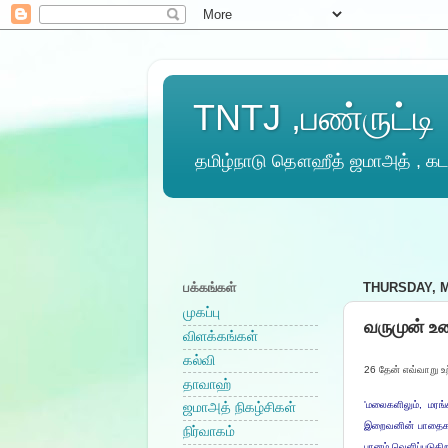
TNTJ ,பண்ருட்டி
தமிழ்நாடு தௌஹீத் ஜமாஅத் , கடல
பக்கங்கள்
THURSDAY, M
முகப்பு
வருமுன் உர
விளக்கங்கள்
கல்வி
26 தேன் எவ்வாறு உ
தாவாஹ்
'மலைகளிலும், மரங்
ஜமாஅத் நிகழ்சிகள்
இறைவனின் பாதைகளி
நிர்வாகம்
பானம் வெளிப்படுகிற