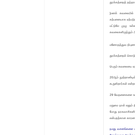
தூக்கத்தைத் தந்தான
]மனக் கவலையில் 
கற்பனையாக ஏற்படுத
மட்டுமே முழு உள
கவலைகளிருந்தும் அ
மனோதத்துவ நிபுணர
தூக்கத்தைக் கொடுத
பெரும் கவலையை ஏற்
20ஆம் நூற்றாண்டில
கூறுகிறார்கள் என்ற
29 வேதனைகளை உணரக
மறுமை நாள் எனும் ந
போது நரகவாசிகளின
என்பதற்கான காரணத்
நமது வசனங்களை ம