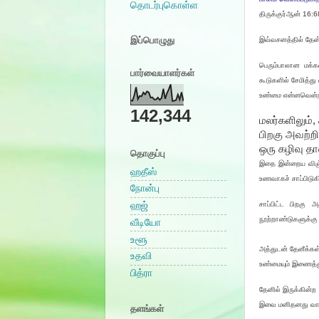
தொடர்புகொள்ள
திருக்குர்ஆன் 16:
இப்பொழுது
இவ்வசனத்தில் தேன்
பெரும்பாலான மக்கள
பார்வையாளர்கள்
கூடுகளில் சேமித்த
உண்மை என்னவென்ற
142,344
மலர்களிலும்
பிறகு அவற்றி
ஒரு கழிவு தா
தொகுப்பு
இதை இன்றைய விஞ்ஞா
ஹதீஸ்
உணவாகச் சாப்பிடுகி
நோன்பு
ஹஜ்
சாப்பிட்ட பிறகு 
நூற்றாண்டுகளுக்கு
வீடியோ
உளூ
அத்துடன் தேனீக்கள்
உதவி
உண்மையும் இணைத்து
பித்ரா
தேனில் இருக்கின்ற
இவை மனிதனது வார்
தளங்கள்