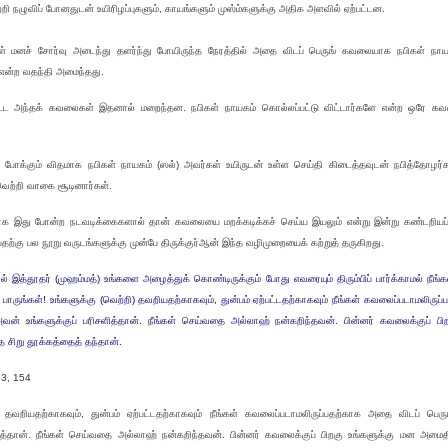
றி நழுவிப் போனதுடன் உயிரிழப்புகளும், காயங்களும் முஸ்ம்களுக்கு அதிக அளவில் ஏற்பட்டன.
ள் மனச் சோர்வு அடைந்து தளர்ந்து போயிருந்த நேரத்தில் அதை விடப் பெருங் கவலையாக நபிகள் நாய
 என்ற வதந்தி அமைந்தது.
்பட்ட அந்தக் கவலைகள் இதனால் மறைந்தன. நபிகள் நாயகம் கொல்லப்பட்டு விட்டார்களே என்ற ஒரே 
போக்கும் விதமாக நபிகள் நாயகம் (ஸல்) அவர்கள் உயிருடன் உள்ள செய்தி கிடைத்தவுடன் நபித்தோழர்கள
 வெற்றி வாகை சூடினார்கள்.
க இது போன்ற நடவடிக்கைகளால் தான் கவலையை மறக்கடிக்கச் செய்ய இயலும் என்று இன்று கண்டறியப்
பதற்கு பல நூறு வருடங்களுக்கு முன்பே திருக்குர்ஆன் இந்த வழிமுறையைக் கற்றுத் தருகிறது.
ால் இத்தூதர் (முஹம்மத்) உங்களை அழைத்துக் கொண்டிருக்கும் போது எவரையும் திரும்பிப் பார்க்காமல் நீங்க
ாருங்கள்! உங்களுக்கு (வெற்றி) தவறியதற்காகவும், துன்பம் ஏற்பட்டதற்காகவும் நீங்கள் கவலைப்படாமலிருப
் உங்களுக்குப் பரிசளித்தான். நீங்கள் செய்வதை அல்லாஹ் நன்கறிந்தவன். பின்னர் கவலைக்குப் பி
 சிறு தூக்கத்தைத் தந்தான்.
53, 154
ி தவறியதற்காகவும், துன்பம் ஏற்பட்டதற்காகவும் நீங்கள் கவலைப்படாமலிருப்பதற்காக அதை விடப் 
ளித்தான். நீங்கள் செய்வதை அல்லாஹ் நன்கறிந்தவன். பின்னர் கவலைக்குப் பிறகு உங்களுக்கு மன அமைத