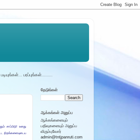
கள்... பரப்புங்கள்.........நடுநிலை சமுதாயம் - ............நமது பள்ளியில் கிடைக்
தேடுங்கள்
ஆக்கங்கள் அனுப்ப
ஆக்கங்களையும்
பதிவுகளையும் அனுப்ப
ும் சாப்பிடு! உனது
விரும்புவோர்
ட்ட நிறங்களையுடைய
admin@tntjpanruti.com