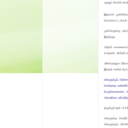
உஹதுப் போரில் வெற்
இதனால் முஸ்லிம்க
கொல்லப்பட்டார்கள்
முஸ்ம்களுக்கு ஏற
இருந்தது.
அந்தக் கவலையைப் 
பெற்றனர். மீண்டும்
மனோதத்துவ ரீதியா
இதைக் கண்டு பிடிப்
உங்களுக்குப் பின்ன
சென்றதை எண்ணிப் ப
பெருங்கவலையை அவன
அமைதியை ஏற்படுத்த
திருக்குர்ஆன் :3:1
உங்களுக்கு வெற்ற
உங்களுக்குப் பரிச