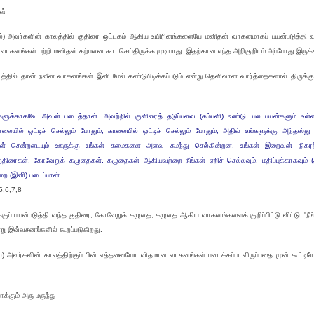
ள்
ல்) அவர்களின் காலத்தில் குதிரை ஒட்டகம் ஆகிய உயிரினங்களையே மனிதன் வாகனமாகப் பயன்படுத்தி வந
ன வாகனங்கள் பற்றி மனிதன் கற்பனை கூட செய்திருக்க முடியாது. இதற்கான எந்த அறிகுறியும் அப்போது இருக
தில் தான் நவீன வாகனங்கள் இனி மேல் கண்டுபிடிக்கப்படும் என்று தெளிவான வார்த்தைகளால் திருக்குர
ுக்காகவே அவன் படைத்தான். அவற்றில் குளிரைத் தடுப்பவை (கம்பளி) உண்டு. பல பயன்களும் உள்ள
. மாலையில் ஓட்டிச் செல்லும் போதும், காலையில் ஓட்டிச் செல்லும் போதும், அதில் உங்களுக்கு அந்தஸ்து 
்கள் சென்றடையும் ஊருக்கு உங்கள் சுமைகளை அவை சுமந்து செல்கின்றன. உங்கள் இறைவன் நிகர
ுதிரைகள், கோவேறுக் கழுதைகள், கழுதைகள் ஆகியவற்றை நீங்கள் ஏறிச் செல்லவும், மதிப்புக்காகவும் 
றை (இனி) படைப்பான்.
:5,6,7,8
குப் பயன்படுத்தி வந்த குதிரை, கோவேறுக் கழுதை, கழுதை ஆகிய வாகனங்களைக் குறிப்பிட்டு விட்டு, 'ந
்று இவ்வசனங்களில் கூறப்படுகிறது.
ல்) அவர்களின் காலத்திற்குப் பின் எத்தனையோ விதமான வாகனங்கள் படைக்கப்படவிருப்பதை முன் கூட்டிய
்கும் அரு மருந்து