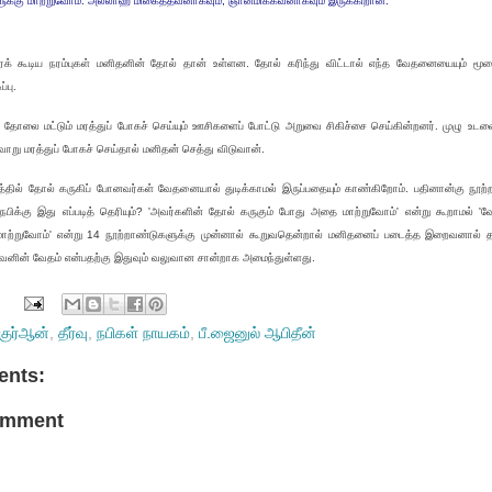
்கு மாற்றுவோம். அல்லாஹ் மிகைத்தவனாகவும், ஞானமிக்கவனாகவும் இருக்கிறான்.
கூடிய நரம்புகள் மனிதனின் தோல் தான் உள்ளன. தோல் கரிந்து விட்டால் எந்த வேதனையையும் மூ
்பு.
தோலை மட்டும் மரத்துப் போகச் செய்யும் ஊசிகளைப் போட்டு அறுவை சிகிச்சை செய்கின்றனர். முழு உடலைய
ாறு மரத்துப் போகச் செய்தால் மனிதன் செத்து விடுவான்.
்தில் தோல் கருகிப் போனவர்கள் வேதனையால் துடிக்காமல் இருப்பதையும் காண்கிறோம். பதினான்கு நூற்
 நபிக்கு இது எப்படித் தெரியும்? 'அவர்களின் தோல் கருகும் போது அதை மாற்றுவோம்' என்று கூறாமல்
ற்றுவோம்' என்று 14 நூற்றாண்டுகளுக்கு முன்னால் கூறுவதென்றால் மனிதனைப் படைத்த இறைவனால் தா
ைவனின் வேதம் என்பதற்கு இதுவும் வலுவான சான்றாக அமைந்துள்ளது.
்குர்ஆன்
,
தீர்வு
,
நபிகள் நாயகம்
,
பீ.ஜைனுல் ஆபிதீன்
nts:
omment