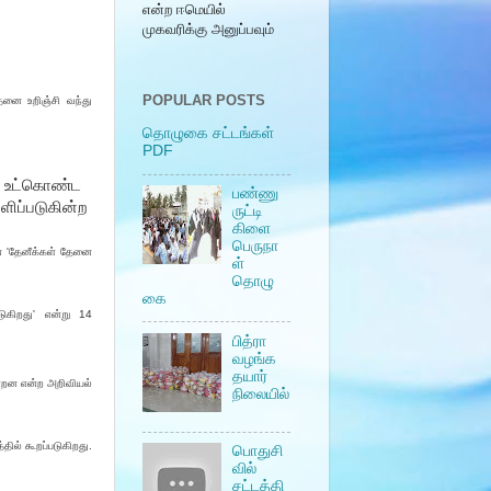
என்ற ஈமெயில்
முகவரிக்கு அனுப்பவும்
POPULAR POSTS
தேனை உறிஞ்சி வந்து
தொழுகை சட்டங்கள்
PDF
. உட்கொண்ட
பண்ணு
ளிப்படுகின்ற
ருட்டி
கிளை
பெருநா
ன் 'தேனீக்கள் தேனை
ள்
தொழு
கை
டுகிறது' என்று 14
பித்ரா
வழங்க
தயார்
ன்றன என்ற அறிவியல்
நிலையில்
ில் கூறப்படுகிறது.
பொதுசி
வில்
சட்டத்தி