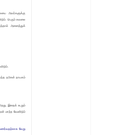
லையை அவர்களுக்கு
ிடும். பெரும் கவலை
த்தால் அனைத்துக்
ிடும்.
்ந்த நபிகள் நாயகம்
கிறது. இதைக் கூறும்
ன் மாற்ற வேண்டும்
உணர்வதற்காக வேறு