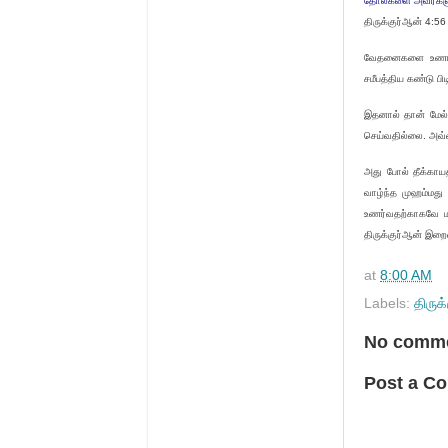
தோல்களை அவர்களுக
திருக்குர்ஆன் 4:56
வேதனைகளை உணரக் 
சமீபத்திய கண்டு பிடிப
இதனால் தான் மேல் 
செய்வதில்லை. அவ்வ
அது போல் தீக்காயத
வாழ்ந்த முஹம்மது
உணர்வதற்காகவே மா
திருக்குர்ஆன் இற
at
8:00 AM
Labels:
திருக
No comme
Post a C