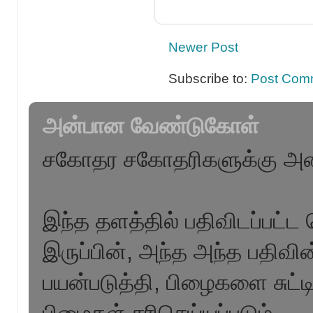
Newer Post
Subscribe to:
Post Com
அன்பான வேண்டுகோள்
சகோதர சகோதரிகளுக்கு அன
இந்த தளத்தில் பதிவிடப்பட்ட 
இருப்பின், அந்த அந்த பதிவ
பயன்படுத்தி, பிழைகளை சுட்ட
பிழைகள் சரிசெய்யப்படும் .