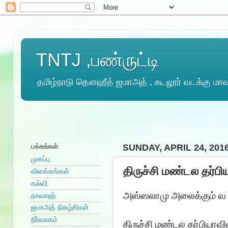
TNTJ ,பண்ருட்டி
தமிழ்நாடு தௌஹீத் ஜமாஅத் , கடலூர் வடக்கு மாவட
பக்கங்கள்
SUNDAY, APRIL 24, 201
முகப்பு
திருச்சி மண்டல தர்பி
விளக்கங்கள்
கல்வி
அஸ்ஸலாமு அலைக்கும் வ
தாவாஹ்
ஜமாஅத் நிகழ்சிகள்
நிர்வாகம்
திருச்சி மண்டல தர்பியாவி