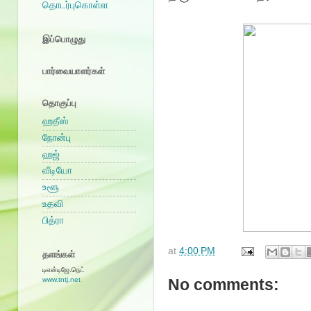
தொடர்புகொள்ள
இப்பொழுது
பார்வையாளர்கள்
தொகுப்பு
ஹதீஸ்
நோன்பு
ஹஜ்
வீடியோ
உளூ
உதவி
பித்ரா
at
4:00 PM
தளங்கள்
டிஎன்டிஜே.நெட்
www.tntj.net
No comments: