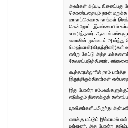
அவர்கள் அப்படி நினைப்பது ப
கொண்டதையும் நான் மறுக்க ம
மாநாட்டுக்காக நாங்கள் இலங்
சென்றோம். இலங்கையில் உள்
உபசரித்தனர். ஆனால் எங்களுட
உணவின் முன்னால் அமர்ந்து
மெஹ்மான்(விருந்தினர்)கள்
என்று கேட்டு அந்த மக்கள
கேவலப்படுத்தினார். எங்களைய
கூத்தாநல்லூரில் நாம் பார்
இருந்திருக்கிறார்கள் என்பத
இது போன்ற சம்பவங்களுக்கு
எடுக்கும் நிலைக்குத் தள்ளப்ப
உறவினர்களிடமிருந்து அன்பள
எனக்கு மட்டும் இல்லாமல் என்
உள்ளனர். அது போன்ற குடும்ப