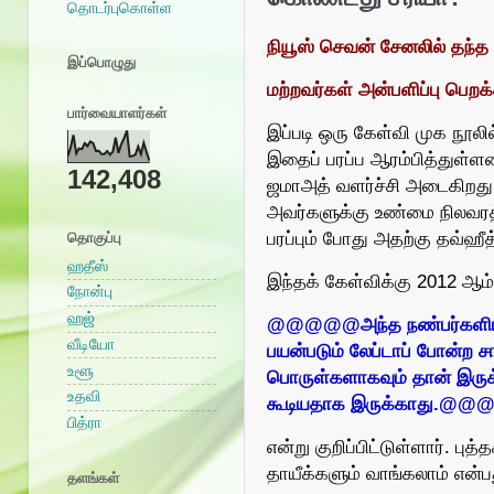
தொடர்புகொள்ள
நியூஸ் செவன் சேனலில் தந்த
இப்பொழுது
மற்றவர்கள் அன்பளிப்பு பெறக்
பார்வையாளர்கள்
இப்படி ஒரு கேள்வி முக நூலில்
இதைப் பரப்ப ஆரம்பித்துள்ள
142,408
ஜமாஅத் வளர்ச்சி அடைகிறது.
அவர்களுக்கு உண்மை நிலவரத்
பரப்பும் போது அதற்கு தவ்ஹீ
தொகுப்பு
ஹதீஸ்
இந்தக் கேள்விக்கு 2012 ஆம்
நோன்பு
ஹஜ்
@@@@@அந்த நண்பர்களிடமிரு
வீடியோ
பயன்படும் லேப்டாப் போன்ற 
உளூ
பொருள்களாகவும் தான் இருக்
உதவி
கூடியதாக இருக்காது.@
பித்ரா
என்று குறிப்பிட்டுள்ளார். பு
தாயீக்களும் வாங்கலாம் என்
தளங்கள்