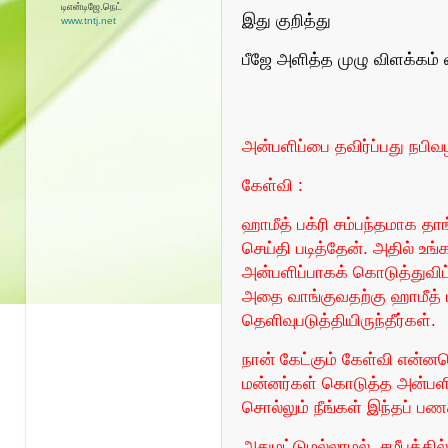
TNTJவெப் டி.வி
இது குறித்து
www.tntj.tv/WebTv
பீஜே அளித்த முழு விளக்கம் 
அன்பளிப்பை தவிர்ப்பது நபிவ
கேள்வி :
ஹாமீத் பக்ரி சம்பந்தமாக தாங
செய்தி படித்தேன். அதில் உங்
அன்பளிப்பாகக் கொடுத்துவி
அதை வாங்குவதற்கு ஹாமீத் ப
தெளிவுபடுத்தியிருந்தீர்கள்.
நான் கேட்கும் கேள்வி என்னவ
மன்னர்கள் கொடுத்த அன்பளி
சொல்லும் நீங்கள் இந்தப் ப
அதுமட்டுமல்லாமல், சமீபத்தில