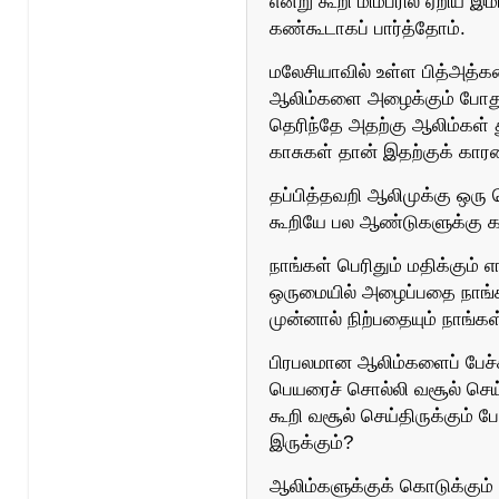
என்று கூறி மிம்பரில் ஏறிய 
கண்கூடாகப் பார்த்தோம்.
மலேசியாவில் உள்ள பித்அத்க
ஆலிம்களை அழைக்கும் போது 
தெரிந்தே அதற்கு ஆலிம்கள் 
காசுகள் தான் இதற்குக் கார
தப்பித்தவறி ஆலிமுக்கு ஒரு 
கூறியே பல ஆண்டுகளுக்கு கல்
நாங்கள் பெரிதும் மதிக்கும்
ஒருமையில் அழைப்பதை நாங்கள
முன்னால் நிற்பதையும் நாங்க
பிரபலமான ஆலிம்களைப் பேச
பெயரைச் சொல்லி வசூல் செய
கூறி வசூல் செய்திருக்கும
இருக்கும்?
ஆலிம்களுக்குக் கொடுக்கும்