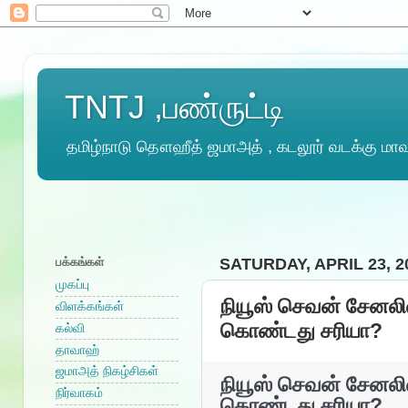
TNTJ ,பண்ருட்டி
தமிழ்நாடு தௌஹீத் ஜமாஅத் , கடலூர் வடக்கு மாவட
பக்கங்கள்
SATURDAY, APRIL 23, 2
முகப்பு
நியூஸ் செவன் சேனலில
விளக்கங்கள்
கொண்டது சரியா?
கல்வி
தாவாஹ்
ஜமாஅத் நிகழ்சிகள்
நியூஸ் செவன் சேனலில
நிர்வாகம்
கொண்டது சரியா?