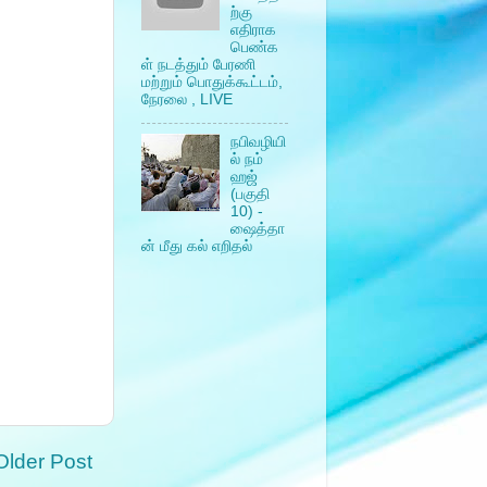
ற்கு
எதிராக
பெண்க
ள் நடத்தும் பேரணி
மற்றும் பொதுக்கூட்டம்,
நேரலை , LIVE
நபிவழியி
ல் நம்
ஹஜ்
(பகுதி
10) -
ஷைத்தா
ன் மீது கல் எறிதல்
Older Post