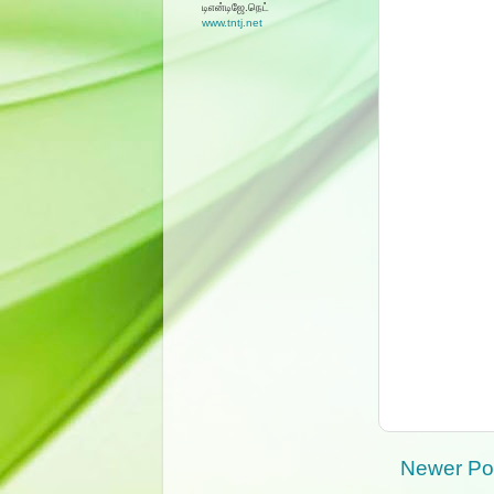
டிஎன்டிஜே.நெட்
www.tntj.net
Newer Po