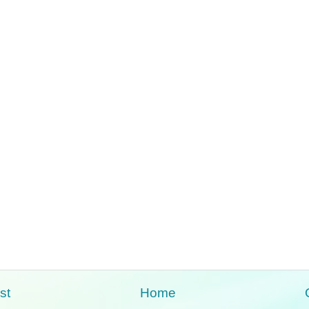
st
Home