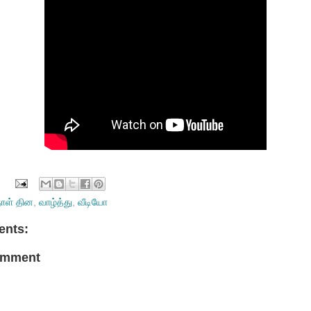
நாள் தின
,
வாழ்த்து
,
வீடியோ
nts:
omment