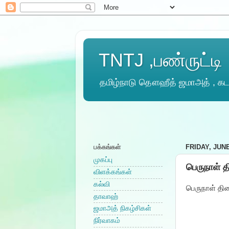
TNTJ ,பண்ருட்டி
தமிழ்நாடு தௌஹீத் ஜமாஅத் , கடல
பக்கங்கள்
FRIDAY, JUNE
முகப்பு
பெருநாள் த
விளக்கங்கள்
கல்வி
பெருநாள் தின
தாவாஹ்
ஜமாஅத் நிகழ்சிகள்
நிர்வாகம்