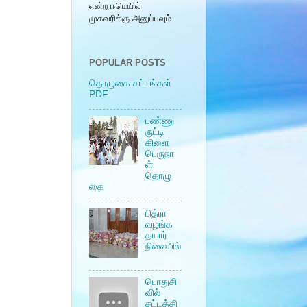
என்ற ஈமெயில்
முகவரிக்கு அனுப்பவும்
POPULAR POSTS
தொழுகை சட்டங்கள்
PDF
பண்ணு
ருட்டி
கிளை
பெருநா
ள்
தொழு
கை
பித்ரா
வழங்க
தயார்
நிலையில்
பொதுசி
வில்
சட்டத்தி