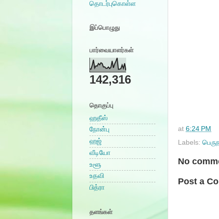
தொடர்புகொள்ள
இப்பொழுது
பார்வையாளர்கள்
142,316
தொகுப்பு
ஹதீஸ்
at
6:24 PM
நோன்பு
ஹஜ்
Labels:
பெரு
வீடியோ
No comme
உளூ
உதவி
Post a C
பித்ரா
தளங்கள்