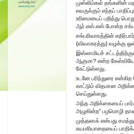
முஸ்லிம்கள் தங்களின் ம
டிஎன்டிஜே.நெட்
www.tntj.net
எவருக்கும் எந்தப் பாதிப்
உரிமையைப் பறித்து பொத
ஆர்.எஸ்.எஸ் போன்ற சங்ப
சங்பரிவாரத்தின் எதிர்பார்
(விவாகரத்து) வழக்கு ஒன
இஸ்லாமியச் சட்டத்திற்க
ஆகுமா? என்ற கேள்வியோட
கேட்டுள்ளது.
உடனே பரிந்துரை என்கிற
காட்டும் விதமான அறிக்க
செய்துள்ளது.
அந்த அறிக்கையைப் பார்
அழுகின்ற” பழமொழி தான்
முத்தலாக் என்பது சமத்த
சுயமரியாதையைப் பாதிக்