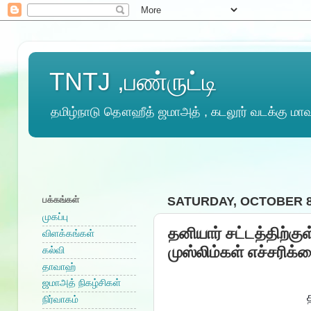
TNTJ ,பண்ருட்டி
தமிழ்நாடு தௌஹீத் ஜமாஅத் , கடலூர் வடக்கு மாவட
பக்கங்கள்
SATURDAY, OCTOBER 8
முகப்பு
தனியார் சட்டத்திற்க
விளக்கங்கள்
முஸ்லிம்கள் எச்சரிக்
கல்வி
தாவாஹ்
ஜமாஅத் நிகழ்சிகள்
நிர்வாகம்