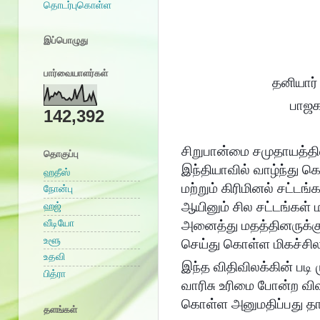
தொடர்புகொள்ள
இப்பொழுது
பார்வையாளர்கள்
தனியார்
பாஜகவ
142,392
சிறுபான்மை சமுதாயத்தி
தொகுப்பு
இந்தியாவில் வாழ்ந்து கொண
ஹதீஸ்
மற்றும் கிரிமினல் சட
நோன்பு
ஆயினும் சில சட்டங்கள் ம
ஹஜ்
வீடியோ
அனைத்து மதத்தினருக்கு
உளூ
செய்து கொள்ள மிகச்சில
உதவி
இந்த விதிவிலக்கின் படி
பித்ரா
வாரிசு உரிமை போன்ற விஷ
கொள்ள அனுமதிப்பது தான்
தளங்கள்