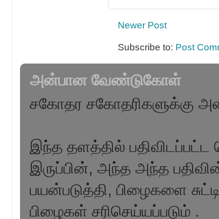
Newer Post
Subscribe to:
Post Com
அன்பான வேண்டுகோள்
சகோதர சகோதரிகளுக்கு அன
இந்த தளத்தில் பதிவிடப்பட்ட 
இருப்பின், அந்த அந்த பதிவ
பயன்படுத்தி, பிழைகளை சுட்ட
பிழைகள் சரிசெய்யப்படும் .