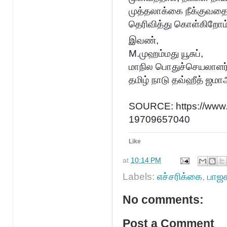
முத்தலாக்கை நீக்குவதை 
தெரிவித்து கொள்கிறோம்
இவண்,
M.முஹம்மது யூசுப்,
மாநில பொதுச்செயலாளர்
தமிழ் நாடு தவ்ஹீத் ஜமா
SOURCE: https://www
19709657040
Show More Rea
Like
at
10:14 PM
Labels:
எச்சரிக்கை
,
பாஜக
No comments:
Post a Comment