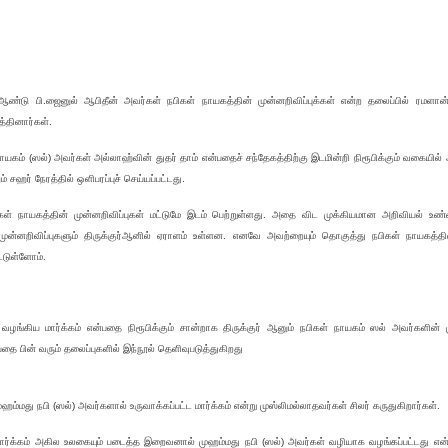
ண்டு பி.ஜைனுல் ஆபிதீன் அவர்கள் நபிகள் நாயகத்தின் முன்னறிவிப்புக்கள் என்ற தலைப்பில் ரமளான
்தினார்கள்.
ாயகம் (ஸல்) அவர்கள் அல்லாஹ்வின் துதர் தாம் என்பதைச் சந்தேகத்திற்கு இடமின்றி நிரூபிக்கும் வகையில்
 சஹர் நேரத்தில் ஒளிபரப்புச் செய்யப்பட்டது.
கள் நாயகத்தின் முன்னறிவிப்புகள் மட்டுமே இடம் பெற்றுள்ளது. அதை விட முக்கியமான அறிவியல் உண்
 முன்னறிவிப்புகளும் திருக்குர்ஆனில் ஏராளம் உள்ளன. எனவே அவற்றையும் தொகுத்து நபிகள் நாயகத்தின
டுள்ளோம்.
்கிய மார்க்கம் என்பதை நிரூபிக்கும் சான்றாக திருக்குர் ஆனும் நபிகள் நாயகம் ஸல் அவர்களின் மு
ை பின் வரும் தலைப்புகளில் இந்நூல் தெளிவுபடுத்துகிறது
முஹம்மது நபி (ஸல்) அவர்களால் உருவாக்கப்பட்ட மார்க்கம் என்று முஸ்லிமல்லாதவர்கள் சிலர் கருதுகிறார்கள்.
ர்க்கம் அகில உலகையும் படைத்த இறைவனால் முஹம்மது நபி (ஸல்) அவர்கள் வழியாக வழங்கப்பட்டது என்று