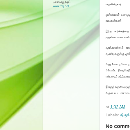
டிஎன்டிஜே.நெட்
வருகின்றனர்.
www.tntj.net
முஸ்லிம்கள் கண்மூ
நம்புகின்றனர்.
இந்த மார்க்கத்தை 
முதன்மையான சான்
எதிர்காலத்தில் ந
ஆண்டுகளுக்கு முன் 
அது போல் நபிகள் ந
அப்படியே நிறைவேறி
என்பதைச் சந்தேகம
இதைத் தெளிவுபடுத்
அருளப்பட்ட மார்க்க
at
1:02 AM
Labels:
திருக
No comme