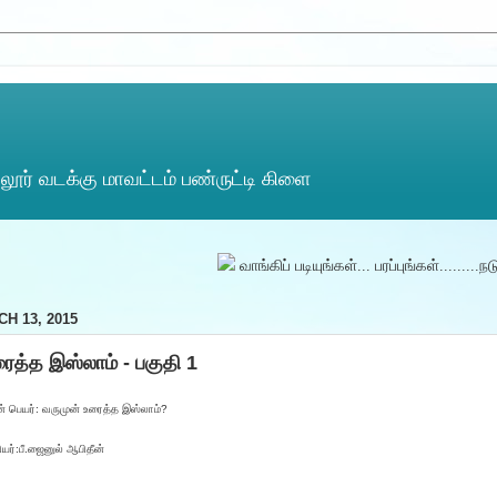
ூர் வடக்கு மாவட்டம் பண்ருட்டி கிளை
வாங்கிப் படியுங்கள்... பரப்புங்கள்.........நடு
H 13, 2015
ைத்த இஸ்லாம் - பகுதி 1
் பெயர்: வருமுன் உரைத்த இஸ்லாம்?
யர்:பீ.ஜைனுல் ஆபிதீன்