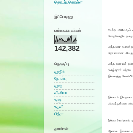
தொடர்புகொள்ள
இப்பொழுது
பார்வையாளர்கள்
கடந்த 2003.ஆம் ஆ
சொற்பொழிவு நிகழ்த
142,382
அந்த உரை நபிகள் ந
தொலைக்காட்சியிலும்
தொகுப்பு
அந்த உரையில் நபி
நிகழ்வுகள் பற்றிய
ஹதீஸ்
இணைத்து வெளியிட்
நோன்பு
ஹஜ்
வீடியோ
இஸ்லாம் இறைவன வழங
உளூ
அமைந்துள்ளன என்பத
உதவி
பித்ரா
இஸ்லாம் மார்க்கம் 
தளங்கள்
ஆனால், இஸ்லாம் மா