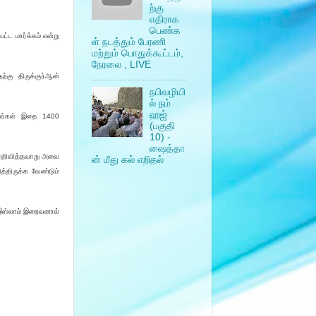
ற்கு
எதிராக
பெண்க
்ட மார்க்கம் என்று
ள் நடத்தும் பேரணி
மற்றும் பொதுக்கூட்டம்,
நேரலை , LIVE
ற்கு திருக்குர்ஆன்
நபிவழியி
ல் நம்
ஹஜ்
்பவர்கள் இதை 1400
(பகுதி
10) -
ஷைத்தா
் அறிவித்தவாறு அவை
ன் மீது கல் எறிதல்
த்திருக்க வேண்டும்
் இஸ்லாம் இறைவனால்