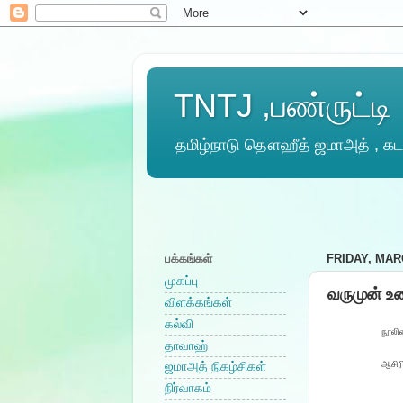
TNTJ ,பண்ருட்டி
தமிழ்நாடு தௌஹீத் ஜமாஅத் , கடல
பக்கங்கள்
FRIDAY, MARC
முகப்பு
வருமுன் உர
விளக்கங்கள்
கல்வி
நூலின
தாவாஹ்
ஆசிரி
ஜமாஅத் நிகழ்சிகள்
நிர்வாகம்