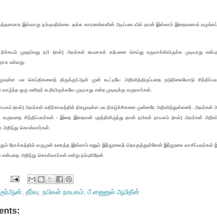
டித்தனமாக இவ்வாறு நம்புவதில்லை. தக்க காரணங்களின் அடிப்படையில் தான் இஸ்லாம் இறைவனால் வழங்கப்பட
நிச்சயம் முஹம்மது நபி (ஸல்) அவர்கள் சுயமாகக் கற்பனை செய்து உருவாக்கியிருக்க முடியாது என்பத
றாக உள்ளது.
ிகழவுள்ள பல செய்திகளைத் திருக்குர்ஆன் முன் கூட்டியே அறிவித்திருப்பதை நடுநிலையோடு சிந்திப
வாழ்ந்த ஒரு மனிதர் கூறியிருக்கவே முடியாது என்ற முடிவுக்கு வருவார்கள்.
ாயகம் (ஸல்) அவர்கள் எதிர்காலத்தில் நிகழவுள்ள பல நிகழ்ச்சிகளை முன்னரே அறிவித்துள்ளனர். அவர்கள
 வருவதை சிந்திப்பவர்கள் - இதை இறைவன் புறத்திலிருந்து தான் நபிகள் நாயகம் (ஸல்) அவர்கள் அறிவி
ற அறிந்து கொள்வார்கள்.
தும் நோக்கத்தில் வருமுன் உரைத்த இஸ்லாம் எனும் இந்நூலைத் தொகுத்துள்ளேன் இந்நூலை வாசிப்பவர்கள
ம் என்பதை அறிந்து கொள்வார்கள் என்று நம்புகிறேன்.
்குர்ஆன்
,
தீர்வு
,
நபிகள் நாயகம்
,
பீ.ஜைனுல் ஆபிதீன்
nts: