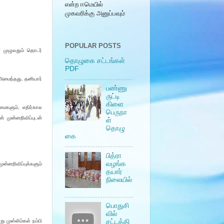
என்ற ஈமெயில்
முகவரிக்கு அனுப்பவும்
POPULAR POSTS
் முழுவதும் தொடர்
தொழுகை சட்டங்கள்
PDF
 அமைந்தது. தனியார்
பண்ணு
ருட்டி
கிளை
மைகளும், எதிர்கால
பெருநா
் முன்னறிவிப்புடன்
ள்
தொழு
கை
பித்ரா
வழங்க
ன்னறிவிப்புக்களும்
தயார்
நிலையில்
பொதுசி
வில்
 முஸ்லிம்கள் நம்பி
சட்டத்தி