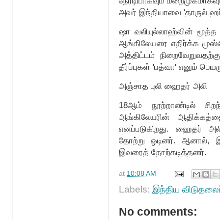
நேரடியாகவும் மறைமுகமாகவ
அவர் இந்தியாவை 'தாருல் ஹர்
ஷா வலியுல்லாஹ்வின் மூத்
ஆங்கிலேயரை எதிர்க்க முஸ்லிம
அத்திட்டம் நிறைவேறுவதற்கு
தீர்ப்புகள் 'பத்வா' எனும் 
அஞ்சாத புலி ஹைதர் அலி
18ஆம் நூற்றாண்டில் சி
ஆங்கிலேயரின் ஆதிக்கத்த
எனப்படுகிறது. ஹைதர் அலி
தோற்று ஓடினர். ஆனால், இ
இவரைத் தோற்கடித்தனர்.
at
10:08 AM
Labels:
இந்திய விடுதலைப
No comments: