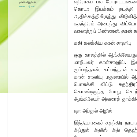
எதிராகப் பல போராட்டங்கள
டிஎன்டிஜே.நெட்
www.tntj.net
கொடா இயக்கம் நடத்தி நா
ஆதிக்கத்திலிருந்து விடுவித
சுதந்திரம் அடைந்து விட்டோ
வரலாற்றுப் பிண்ணனி தான் கா
கதி கலக்கிய கான் சாஹிபு
ஒரு காலத்தில் ஆங்கிலேயரு
மாறியவர் கான்சாஹிப். இவர
கும்மந்தான், கம்மந்தான் சா
கான் சாஹிபு மதுரையில் ஆங்
பொசுக்கி விட்டு சுதந்த
கொண்டிருந்த போது சொந்த 
ஆங்கிலேயர் அவரைத் தூக்கில
ஷா அப்துல் அஜீஸ்
இந்தியாவைச் சுதந்திர நாட
அப்துல் அஸீஸ் அல் தெஹ்லவ