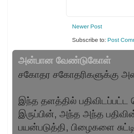
Newer Post
Subscribe to:
Post Com
அன்பான வேண்டுகோள்
சகோதர சகோதரிகளுக்கு அன
இந்த தளத்தில் பதிவிடப்பட்ட 
இருப்பின், அந்த அந்த பதிவ
பயன்படுத்தி, பிழைகளை சுட்ட