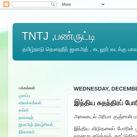
TNTJ ,பண்ருட்டி
தமிழ்நாடு தௌஹீத் ஜமாஅத் , கடலூர் வடக்கு மாவட
பக்கங்கள்
WEDNESDAY, DECEMBER
முகப்பு
இந்திய சுதந்திரப் போர
விளக்கங்கள்
கல்வி
அலைகடல் அரிமா குஞ்சாலி 
தாவாஹ்
ஜமாஅத் நிகழ்சிகள்
இந்திய விடுதலைப் போரின் 
நிர்வாகம்
வரலாறு எடுத்துக் காட்டுகிற