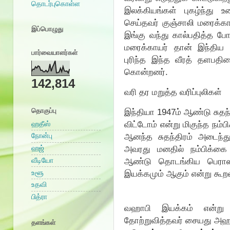
தொடர்புகொள்ள
இலக்கியங்கள் புகழ்ந்து 
செய்தவர் குஞ்சாலி மரைக்கா
இப்பொழுது
இங்கு வந்து கால்பதித்த போர
மரைக்காயர் தான் இந்திய 
பார்வையாளர்கள்
புரிந்த இந்த வீரத் தளபத
கொன்றனர்.
142,814
வரி தர மறுத்த வரிப்புலிகள்
தொகுப்பு
இந்தியா 1947ம் ஆண்டு சுதந்
விட்டோம் என்று மிகுந்த நம்
ஹதீஸ்
ஆனந்த சுதந்திரம் அடைந்து
நோன்பு
ஹஜ்
அவரது மனதில் நம்பிக்க
வீடியோ
ஆண்டு தொடங்கிய பெராஸி
உளூ
இயக்கமும் ஆகும் என்று கூறல
உதவி
பித்ரா
வஹாபி இயக்கம் என்று வரல
தோற்றுவித்தவர் சையது அஹமது
தளங்கள்