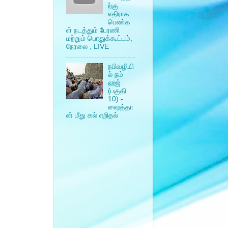
ற்கு
எதிராக
பெண்க
ள் நடத்தும் பேரணி
மற்றும் பொதுக்கூட்டம்,
நேரலை , LIVE
நபிவழியி
ல் நம்
ஹஜ்
(பகுதி
10) -
ஷைத்தா
ன் மீது கல் எறிதல்