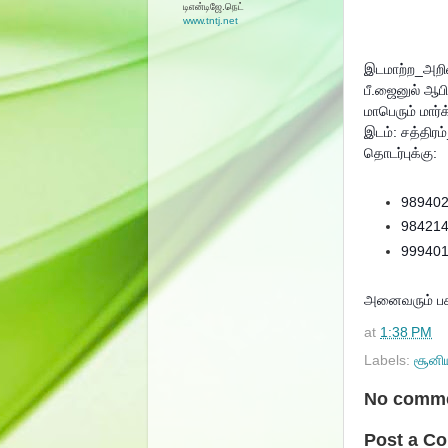
டிஎன்டிஜே.நெட்
www.tntj.net
இடமாற்ற_அறிவி
பீ.ஜைனுல் ஆபி
மாபெரும் மார
இடம்: சத்திரம
தொடர்புக்கு:
989402
984214
999401
அனைவரும் பகிர
at
1:38 PM
Labels:
சூனி
No comme
Post a C