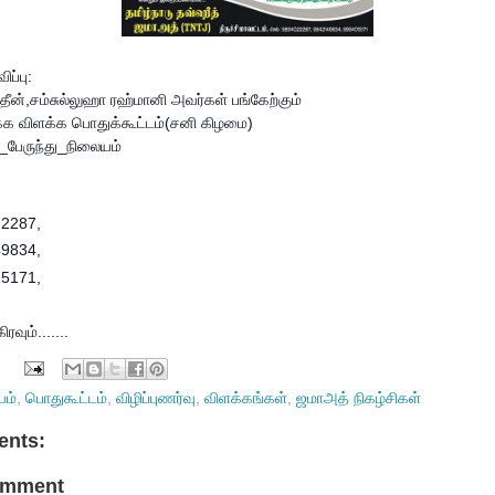
ப்பு:
தீன்,சம்சுல்லுஹா ரஹ்மானி அவர்கள் பங்கேற்கும்
்க்க விளக்க பொதுக்கூட்டம்(சனி கிழமை)
்_பேருந்து_நிலையம்
2287,
9834,
5171,
வும்.......
யம்
,
பொதுகூட்டம்
,
விழிப்புணர்வு
,
விளக்கங்கள்
,
ஜமாஅத் நிகழ்சிகள்
nts:
omment