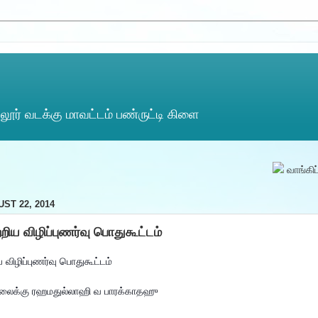
ூர் வடக்கு மாவட்டம் பண்ருட்டி கிளை
வாங்கிப் படிய
ST 22, 2014
்றிய விழிப்புணர்வு பொதுகூட்டம்
ய விழிப்புணர்வு பொதுகூட்டம்
ைக்கு ரஹமதுல்லாஹி வ பாரக்காதஹு