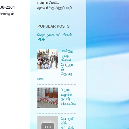
என்ற ஈமெயில்
3-08-2104
முகவரிக்கு அனுப்பவும்
சொல்லும்
POPULAR POSTS
தொழுகை சட்டங்கள்
PDF
பண்ணு
ருட்டி
கிளை
பெருநா
ள்
தொழு
கை
பித்ரா
வழங்க
தயார்
நிலையில்
பொதுசி
வில்
சட்டத்தி