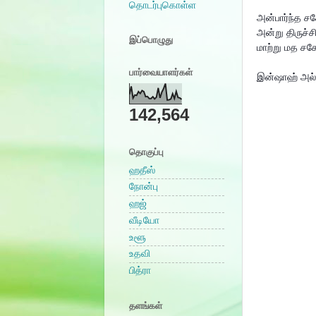
தொடர்புகொள்ள
அன்பார்ந்த 
அன்று திருச்
இப்பொழுது
மாற்று மத சக
பார்வையாளர்கள்
இன்ஷாஹ் அல்ல
142,564
தொகுப்பு
ஹதீஸ்
நோன்பு
ஹஜ்
வீடியோ
உளூ
உதவி
பித்ரா
தளங்கள்