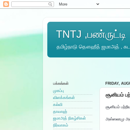
TNTJ ,பண்ருட்டி
தமிழ்நாடு தௌஹீத் ஜமாஅத் , கடல
பக்கங்கள்
FRIDAY, AUGU
முகப்பு
சூனியம் பற
விளக்கங்கள்
கல்வி
சூனியம் பற்றி
தாவாஹ்
ஜமாஅத் நிகழ்சிகள்
அஸ்ஸலாமு அல
நிர்வாகம்